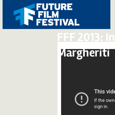
FFF 2013: I
Margheriti