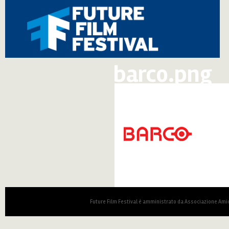
barco.png
Future Film Festival è amministrato da Associazione Amic