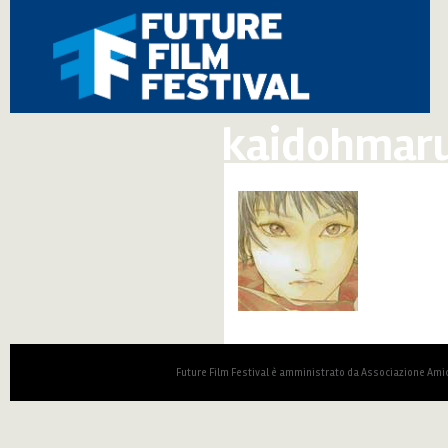
kaidohmaru
Future Film Festival è amministrato da Associazione Amic