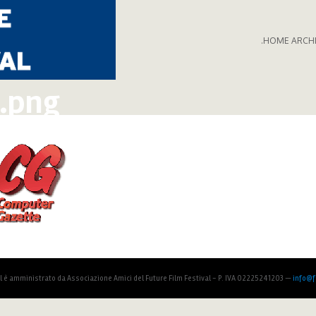
.HOME ARCH
.png
al è amministrato da Associazione Amici del Future Film Festival - P. IVA 02225241203 —
info@fu