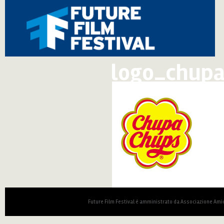
logo_chupa
Future Film Festival è amministrato da Associazione Amic