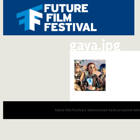
gaya.jpg
Future Film Festival è amministrato da Associazione Amic