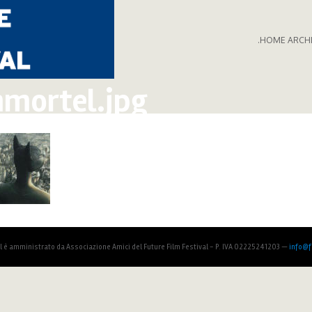
.HOME ARCH
mortel.jpg
al è amministrato da Associazione Amici del Future Film Festival - P. IVA 02225241203 —
info@fu