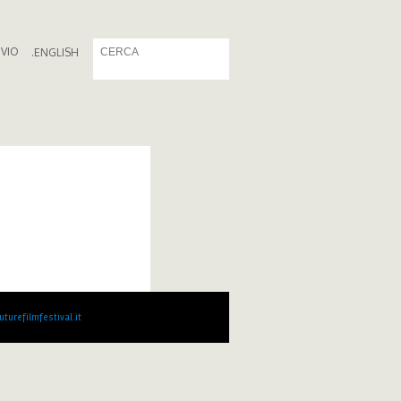
IVIO
.
ENGLISH
turefilmfestival.it