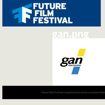
gan.png
Future Film Festival è amministrato da Associazione Amic