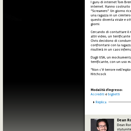
I guru di internet Tom Br
internet. Hanno costruito u
“Screamers”. Un giorno ri
una ragazza in un cimitero.
questo diventa virale e ott
giorni.
Cercando di contattare il 
altri video, un terrificante
Chris decidono di condurre
confrontarsi con la ragazza
risulterà in un caos infern
Dagli USA, un mockumentar
terrificante, con un uso m
“Non c’è terrore nell’esplo
Hitchcock
Modalità d'ingresso:
Accrediti
e
biglietti
Mostra
Replica
Dean R
Dean Ron
statunit