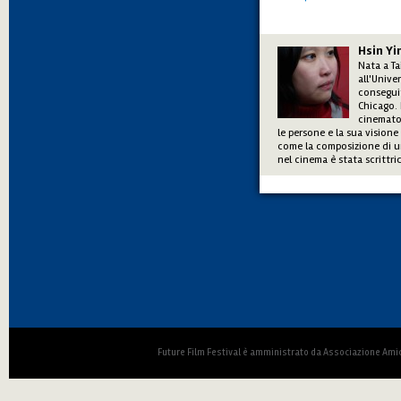
Hsin Yi
Nata a Ta
all'Unive
conseguit
Chicago. 
cinematog
le persone e la sua vision
come la composizione di un
nel cinema è stata scrittric
Future Film Festival è amministrato da Associazione Amic