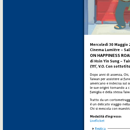
Mercoledì 30 Maggio 
Cinema Lumière - Sal
ON HAPPINESS ROA
di Hsin Yin Sung – Ta
(111', V.O. Con sottotito
Dopo anni di assenza, Chi,
Taiwan per assistere ai fune
americano e indecisa sul su
le sue origini tornando a c
famiglia e della stessa Taiw
Tratto da un cortometraggio
è un delicato viaggio nella 
Chi si mescola con maestria
Modalità d'ingresso:
LiveTicket
Mostra
Replica