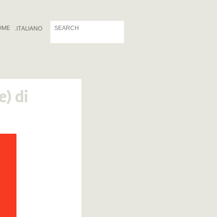
OME
.
ITALIANO
e) di