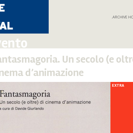
.ARCHIVE H
vento
antasmagoria. Un secolo (e oltr
inema d’animazione
EXTRA