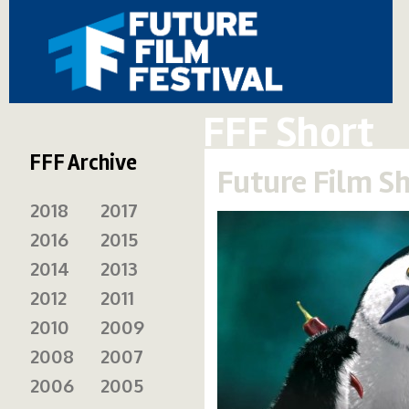
FFF Short
FFF Archive
Future Film S
2018
2017
2016
2015
2014
2013
2012
2011
2010
2009
2008
2007
2006
2005