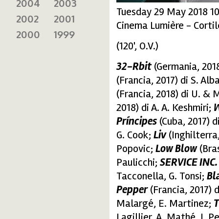
2004
2003
Tuesday 29 May 2018 1
2002
2001
Cinema Lumière - Cortil
2000
1999
(120', O.V.)
32-Rbit
(Germania, 2018
(Francia, 2017) di S. Alb
(Francia, 2018) di U. & 
2018) di A. A. Keshmiri;
W
Príncipes
(Cuba, 2017) di
G. Cook;
Liv
(Inghilterra,
Popovic;
Low Blow
(Bras
Paulicchi;
SERVICE INC
Tacconella, G. Tonsi;
Bl
Pepper
(Francia, 2017) d
Malargé, E. Martinez;
T
Lagillier, A. Mathé, J. Pe