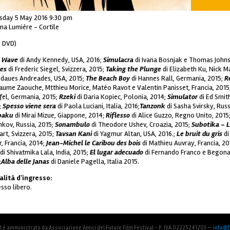
sday 5 May 2016 9:30 pm
ma Lumière - Cortile
, DVD)
 Wave
di Andy Kennedy, USA, 2016;
Simulacra
di Ivana Bosnjak e Thomas Johns
es
di Frederic Siegel, Svizzera, 2015;
Taking the Plunge
di Elizabeth Ku, Nick M
daues Andreades, USA, 2015;
The Beach Boy
di Hannes Rall, Germania, 2015;
R
laume Zaouche, Mtthieu Morice, Matéo Ravot e Valentin Panisset, Francia, 2015
fel, Germania, 2015;
Rzeki
di Daria Kopiec, Polonia, 2014;
Simulator
di Ed Smit
;
Spesso viene sera
di Paola Luciani, Italia, 2016;
Tanzonk
di Sasha Svirsky, Russ
paku
di Mirai Mizue, Giappone, 2014;
Riflesso
di Alice Guzzo, Regno Unito, 2015
hkov, Russia, 2015;
Sonambulo
di Theodore Ushev, Croazia, 2015;
Subotika – 
art, Svizzera, 2015;
Tavsan Kani
di Yagmur Altan, USA, 2016.;
Le bruit du gris
di
r, Francia, 2014;
Jean-Michel le Caribou des bois
di Mathieu Auvray, Francia, 2
di Shivatmika Lala, India, 2015;
El lugar adecuado
di Fernando Franco e Begona
;
Alba delle Janas
di Daniele Pagella, Italia 2015.
lità d'ingresso:
esso libero.
al è amministrato da Associazione Amici del Future Film Festival - P. IVA 02225241203 —
info@fu