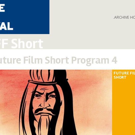
.ARCHIVE H
F Short
uture Film Short Program 4
FUTURE FI
SHORT