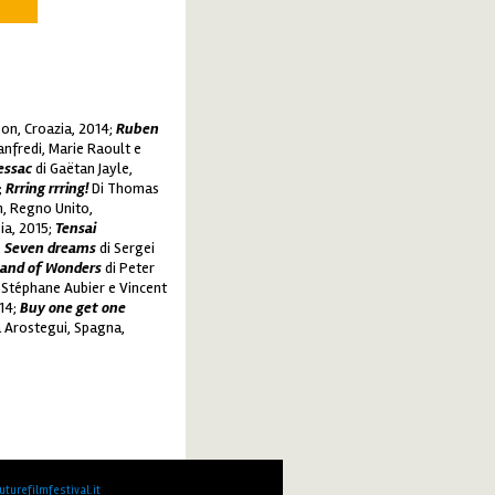
on, Croazia, 2014;
Ruben
anfredi, Marie Raoult e
essac
di Gaëtan Jayle,
;
Rrring rrring!
Di Thomas
h, Regno Unito,
ia, 2015;
Tensai
;
Seven dreams
di Sergei
Land of Wonders
di Peter
 Stéphane Aubier e Vincent
014;
Buy one get one
 Arostegui, Spagna,
turefilmfestival.it