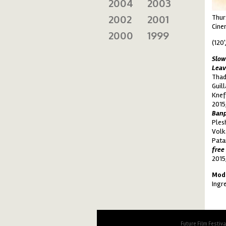
2004
2003
2002
2001
Thur
Cine
2000
1999
(120'
Slow
Leav
Thad
Guil
Knef
2015
Ban
Ples
Volk
Pata
free
2015
Moda
Ingr
Future Film Festiv