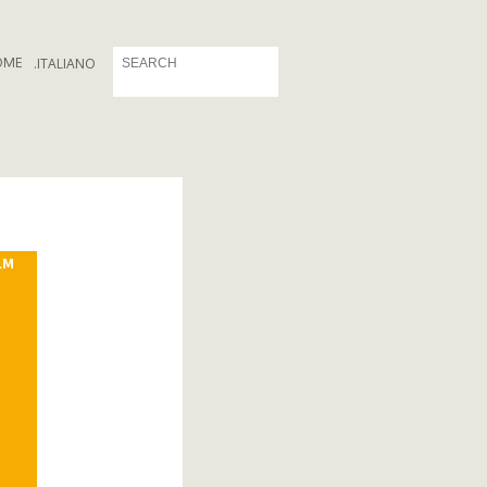
OME
.
ITALIANO
LM