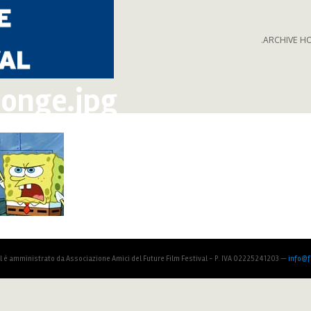
.ARCHIVE H
onge.jpg
al è amministrato da Associazione Amici del Future Film Festival - P. IVA 02225241203 —
info@fu