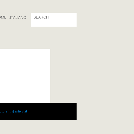
OME
.
ITALIANO
turefilmfestival.it