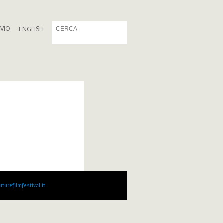
IVIO
.
ENGLISH
turefilmfestival.it