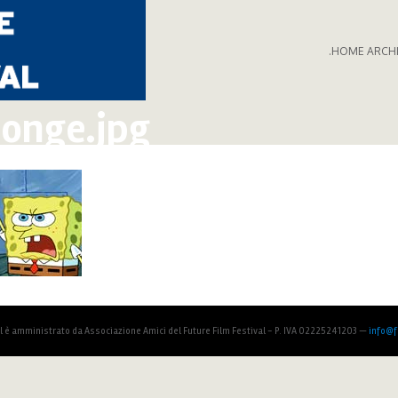
.HOME ARCH
onge.jpg
al è amministrato da Associazione Amici del Future Film Festival - P. IVA 02225241203 —
info@fu