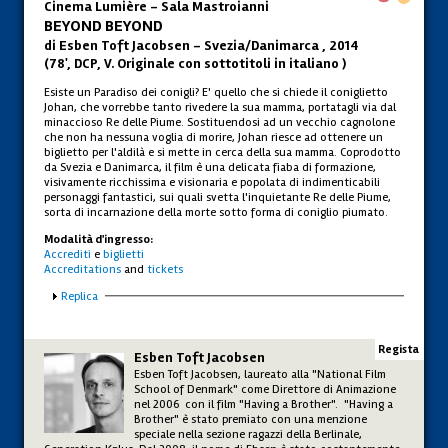
Cinema Lumière - Sala Mastroianni
BEYOND BEYOND
di Esben Toft Jacobsen – Svezia/Danimarca , 2014
(78', DCP, V. Originale con sottotitoli in italiano )
Esiste un Paradiso dei conigli? E' quello che si chiede il coniglietto
Johan, che vorrebbe tanto rivedere la sua mamma, portatagli via dal
minaccioso Re delle Piume. Sostituendosi ad un vecchio cagnolone
che non ha nessuna voglia di morire, Johan riesce ad ottenere un
biglietto per l'aldilà e si mette in cerca della sua mamma. Coprodotto
da Svezia e Danimarca, il film è una delicata fiaba di formazione,
visivamente ricchissima e visionaria e popolata di indimenticabili
personaggi fantastici, sui quali svetta l'inquietante Re delle Piume,
sorta di incarnazione della morte sotto forma di coniglio piumato.
Modalità d'ingresso:
Accrediti
e
biglietti
Accreditations
and
tickets
Mostra
Replica
Regista
Esben Toft Jacobsen
Esben Toft Jacobsen, laureato alla "National Film
School of Denmark" come Direttore di Animazione
nel 2006 con il film "Having a Brother". "Having a
Brother" è stato premiato con una menzione
speciale nella sezione ragazzi della Berlinale,