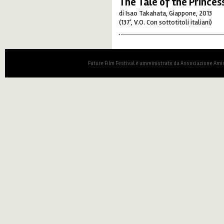
The Tale of the Prince
di Isao Takahata, Giappone, 2013
(137', V.O. Con sottotitoli italiani)
Future Film Festival è amministrato da Associazione Amic