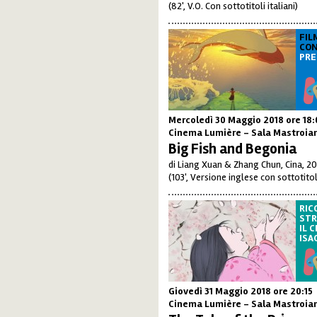
(82', V.O. Con sottotitoli italiani)
FIL
CO
PRE
Mercoledì 30 Maggio 2018
ore 18
Cinema Lumière - Sala Mastroia
Big Fish and Begonia
di Liang Xuan & Zhang Chun, Cina, 2
(103', Versione inglese con sottotitoli
RIC
STR
IL 
ISA
Giovedì 31 Maggio 2018
ore 20:15
Cinema Lumière - Sala Mastroia