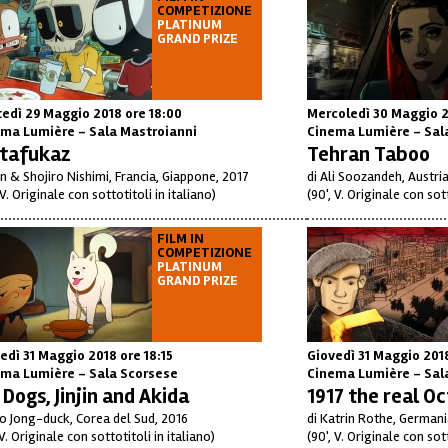
COMPETIZIONE
PLATINUM
GRAND PRIZE
edì 29 Maggio 2018
ore 18:00
Mercoledì 30 Maggio 
ma Lumière - Sala Mastroianni
Cinema Lumière - Sal
tafukaz
Tehran Taboo
un & Shojiro Nishimi, Francia, Giappone, 2017
di Ali Soozandeh, Austri
 V. Originale con sottotitoli in italiano)
(90', V. Originale con sott
FILM IN
COMPETIZIONE
PLATINUM
GRAND PRIZE
edì 31 Maggio 2018
ore 18:15
Giovedì 31 Maggio 20
ma Lumière - Sala Scorsese
Cinema Lumière - Sal
Dogs, Jinjin and Akida
1917 the real O
ho Jong-duck, Corea del Sud, 2016
di Katrin Rothe, Germani
 V. Originale con sottotitoli in italiano)
(90', V. Originale con sott