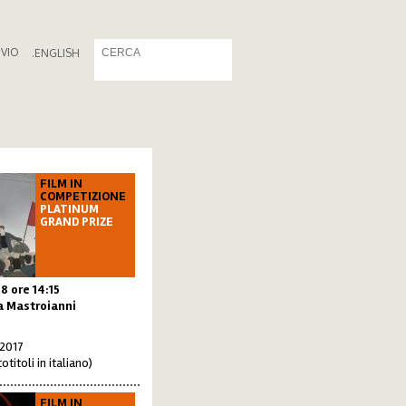
IVIO
.
ENGLISH
FILM IN
COMPETIZIONE
PLATINUM
GRAND PRIZE
18
ore 14:15
a Mastroianni
 2017
otitoli in italiano)
FILM IN