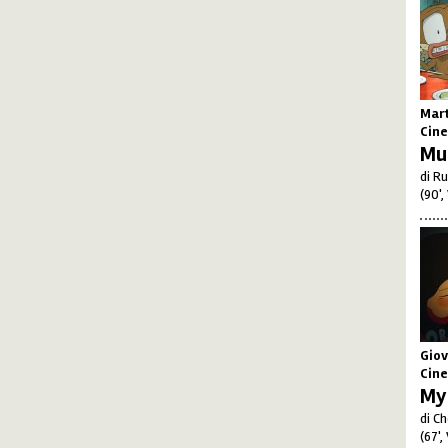
Mart
Cine
Mu
di R
(90',
Giov
Cine
My 
di C
(67',