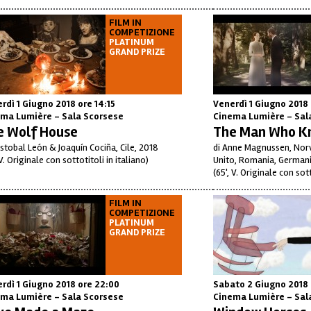
FILM IN
COMPETIZIONE
PLATINUM
GRAND PRIZE
rdì 1 Giugno 2018
ore 14:15
Venerdì 1 Giugno 2018
ma Lumière - Sala Scorsese
Cinema Lumière - Sal
e Wolf House
The Man Who Kn
istobal León & Joaquín Cociña, Cile, 2018
di Anne Magnussen, Norv
 V. Originale con sottotitoli in italiano)
Unito, Romania, Germani
(65', V. Originale con sott
FILM IN
COMPETIZIONE
PLATINUM
GRAND PRIZE
rdì 1 Giugno 2018
ore 22:00
Sabato 2 Giugno 2018
ma Lumière - Sala Scorsese
Cinema Lumière - Sal