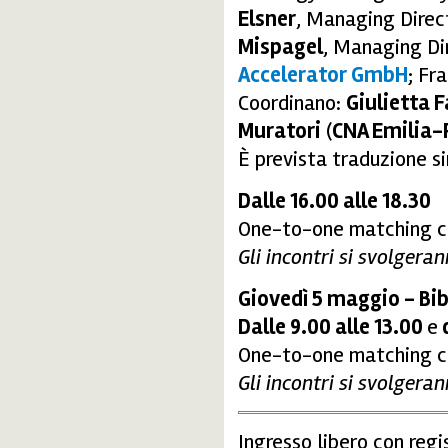
Elsner
, Managing Dire
Mispagel
, Managing Di
Accelerator GmbH
; Fr
Coordinano:
Giulietta 
Muratori
(
CNA Emilia
È prevista traduzione s
Dalle 16.00 alle 18.30
One-to-one matching co
Gli incontri si svolgeran
Giovedì 5 maggio - Bi
Dalle 9.00 alle 13.00
e
d
One-to-one matching co
Gli incontri si svolgeran
Ingresso libero con reg