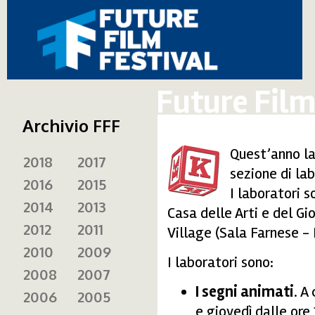
Future Film
Archivio FFF
Quest’anno la
2018
2017
kids.gif
sezione di lab
2016
2015
I laboratori 
2014
2013
Casa delle Arti e del Gi
2012
2011
Village (Sala Farnese - 
2010
2009
I laboratori sono:
2008
2007
I segni animati
. A
2006
2005
e giovedì dalle ore