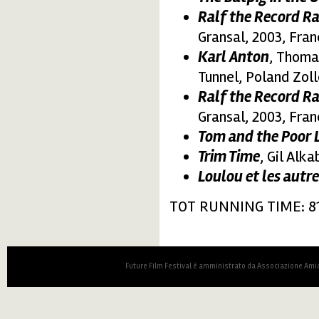
Ralf the Record Ra
Gransal, 2003, Fran
Karl Anton
, Thom
Tunnel, Poland Zoll
Ralf the Record R
Gransal, 2003, Fran
Tom and the Poor Li
Trim Time
, Gil Alk
Loulou et les autr
TOT RUNNING TIME: 81
Future Film Festival è amministrato da Associazione Amic