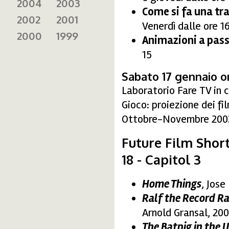
2004
2003
Come si fa una tr
2002
2001
Venerdì dalle ore 1
2000
1999
Animazioni a pass
15
Sabato 17 gennaio or
Laboratorio Fare TV in c
Gioco: proiezione dei fi
Ottobre-Novembre 2003. 
Future Film Shor
18 - Capitol 3
Home Things
, Jose
Ralf the Record Ra
Arnold Gransal, 200
The Batpig in the