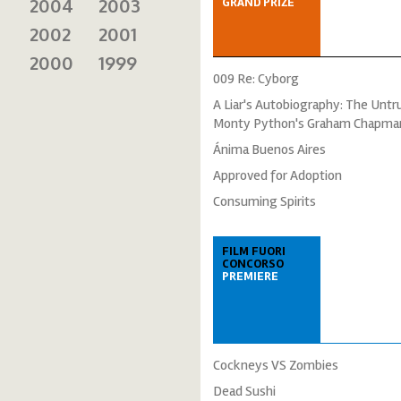
2004
2003
GRAND PRIZE
2002
2001
2000
1999
009 Re: Cyborg
A Liar's Autobiography: The Untr
Monty Python's Graham Chapma
Ánima Buenos Aires
Approved for Adoption
Consuming Spirits
FILM FUORI
CONCORSO
PREMIERE
Cockneys VS Zombies
Dead Sushi