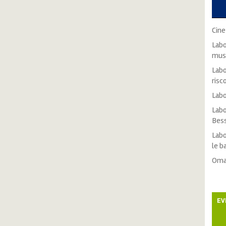
Cine
Labo
mus
Labo
risc
Labo
Labo
Bes
Labo
le b
Oma
EV