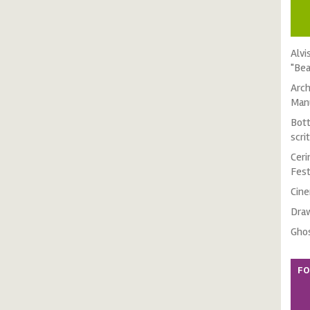
Alvi
"Bea
Arch
Manu
Bott
scri
Ceri
Fest
Cine
Draw
Ghos
FO