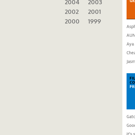
2004
2003
GR
2002
2001
2000
1999
Asp
AUN
Aya
Chea
Jas
FI
CO
PR
Gat
Gooo
it's