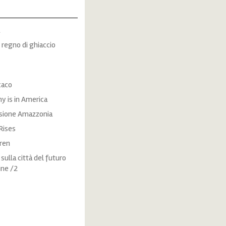
 regno di ghiaccio
caco
 is in America
ssione Amazzonia
Rises
dren
 sulla città del futuro
ine /2