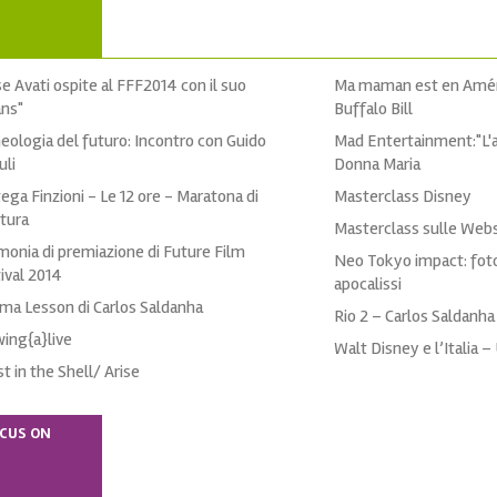
se Avati ospite al FFF2014 con il suo
Ma maman est en Améri
ns"
Buffalo Bill
eologia del futuro: Incontro con Guido
Mad Entertainment:"L'ar
li
Donna Maria
ega Finzioni - Le 12 ore - Maratona di
Masterclass Disney
ttura
Masterclass sulle Webs
monia di premiazione di Future Film
Neo Tokyo impact: fot
ival 2014
apocalissi
ma Lesson di Carlos Saldanha
Rio 2 – Carlos Saldanha
ing{a}live
Walt Disney e l’Italia 
t in the Shell/ Arise
CUS ON