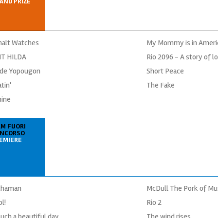
AND PRIZE
halt Watches
My Mommy is in Ameri
T HILDA
Rio 2096 - A story of l
 de Yopougon
Short Peace
tin'
The Fake
mine
LM FUORI
NCORSO
EMIERE
chaman
McDull The Pork of Mu
l!
Rio 2
 such a beautiful day
The wind rises