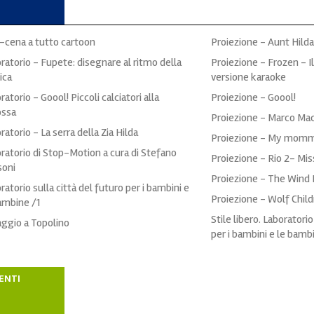
-cena a tutto cartoon
Proiezione - Aunt Hilda
ratorio - Fupete: disegnare al ritmo della
Proiezione - Frozen - Il
ica
versione karaoke
ratorio - Goool! Piccoli calciatori alla
Proiezione - Goool!
ossa
Proiezione - Marco Ma
ratorio - La serra della Zia Hilda
Proiezione - My mommy
ratorio di Stop-Motion a cura di Stefano
Proiezione - Rio 2- Mi
soni
Proiezione - The Wind 
ratorio sulla città del futuro per i bambini e
Proiezione - Wolf Chil
ambine /1
Stile libero. Laboratorio
ggio a Topolino
per i bambini e le bamb
ENTI