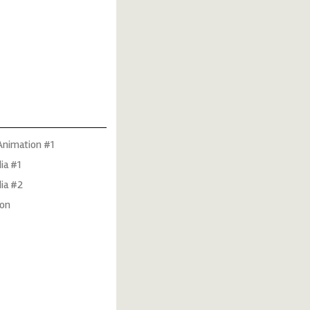
nimation #1
ia #1
ia #2
on