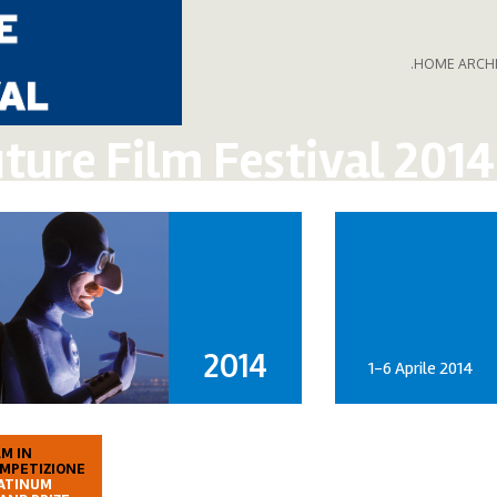
.HOME ARCH
ture Film Festival 2014
2014
1-6 Aprile 2014
LM IN
MPETIZIONE
ATINUM