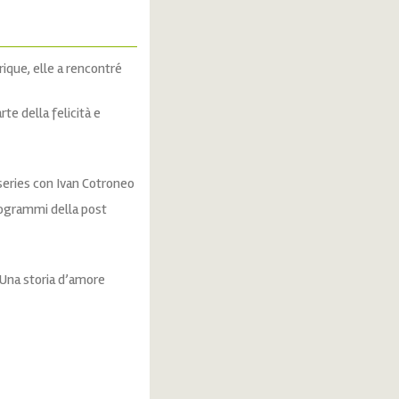
que, elle a rencontré
te della felicità e
eries con Ivan Cotroneo
ogrammi della post
– Una storia d’amore