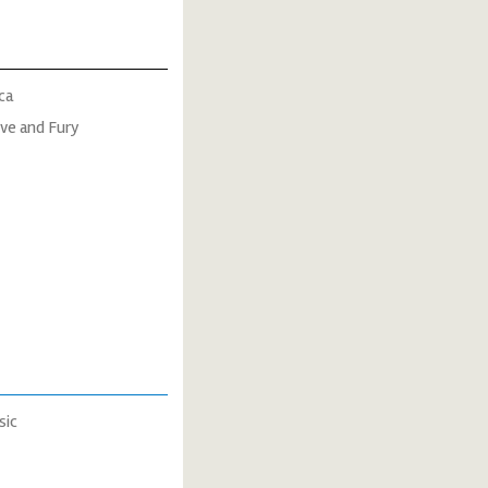
ca
ove and Fury
sic