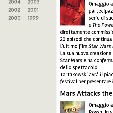
2004
2003
Omaggio al
samurai-jack2.jpg
2002
2001
partecipazi
2000
1999
serie di s
e The Powe
direttamente commissio
20 episodi che continua
l’ultimo film
Star Wars E
La sua nuova creazione 
Star Wars e ha conferma
dello spettacolo.
Tartakowski avrà il piac
festival per presentare i
Mars Attacks the
Omaggio al
mars_attack.jpg
Rosso. In v