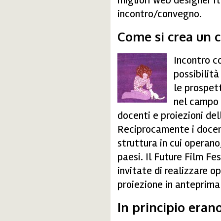
migliori web designer it
incontro/convegno.
Come si crea un 
Incontro c
zagreb.jpg
possibilità
le prospett
nel campo 
docenti e proiezioni del
Reciprocamente i docent
struttura in cui operano
paesi. Il Future Film Fe
invitate di realizzare 
proiezione in anteprima 
In principio era