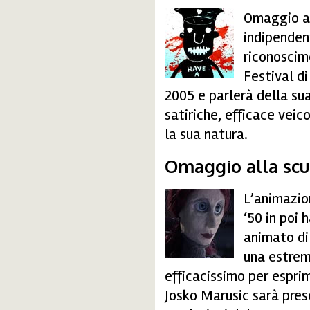
Omaggio al
mulloy.jpg
indipendent
riconoscime
Festival d
2005 e parlerà della su
satiriche, efficace vei
la sua natura.
Omaggio alla scu
L’animazio
cortomet.jpg
‘50 in poi
animato di
una estrem
efficacissimo per esprim
Josko Marusic sarà pres