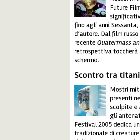
Future Fil
significat
fino agli anni Sessanta
d’autore. Dal film russ
recente
Quatermass and
retrospettiva toccherà 
schermo.
Scontro tra titani
Mostri mit
titani.jpg
presenti n
scolpite e
gli antenat
Festival 2005 dedica un
tradizionale di creature