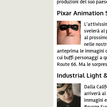
produzioni del suo paes
Pixar Animation 
L’attiviss
pixar1.jpg
svelerà al 
al prossim
nelle nostr
anteprima le immagini 
cui buffi personaggi a 
Route 66. Ma le sorpres
Industrial Light 
Dalla Cali
industrial.jpg
arriverà al
immagini e
Bourne Su