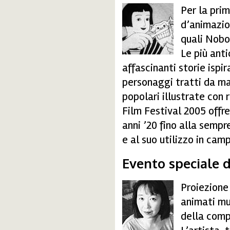
Per la prim
japan.jpg
d’animazion
quali Nobo
Le più ant
affascinanti storie ispi
personaggi tratti da ma
popolari illustrate con 
Film Festival 2005 offre
anni ’20 fino alla semp
e al suo utilizzo in camp
Evento speciale d
Proiezione
ikue.jpg
animati m
della comp