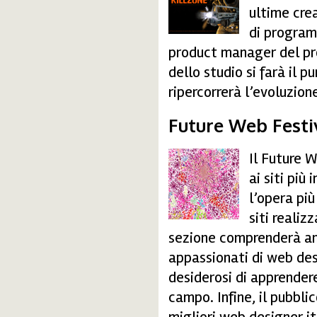
ultime cre
di progra
product manager del p
dello studio si farà il p
ripercorrerà l’evoluzion
Future Web Festi
Il Future 
fwf.jpg
ai siti più 
l’opera più
siti realiz
sezione comprenderà an
appassionati di web des
desiderosi di apprendere 
campo. Infine, il pubbli