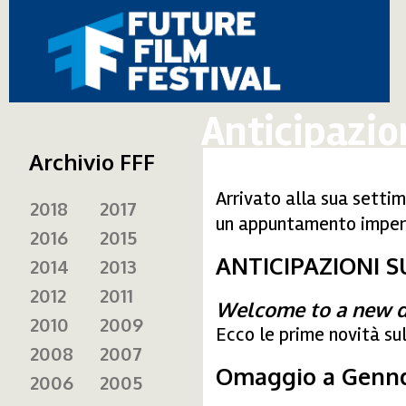
Anticipazio
Archivio FFF
Arrivato alla sua settim
2018
2017
un appuntamento imperdi
2016
2015
ANTICIPAZIONI
2014
2013
2012
2011
Welcome to a new d
2010
2009
Ecco le prime novità su
2008
2007
Omaggio a Gennd
2006
2005