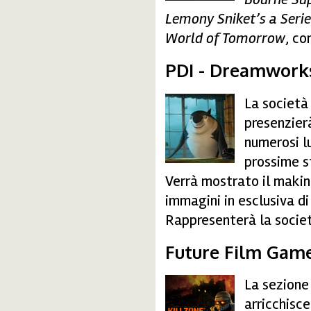
Lemony Sniket’s a Seri
World of Tomorrow
, co
PDI - Dreamwork
La società
pdi.jpg
presenzierà
numerosi l
prossime s
Verrà mostrato il makin
immagini in esclusiva d
Rappresenterà la socie
Future Film Game:
La sezione
killzone.gif
arricchisce