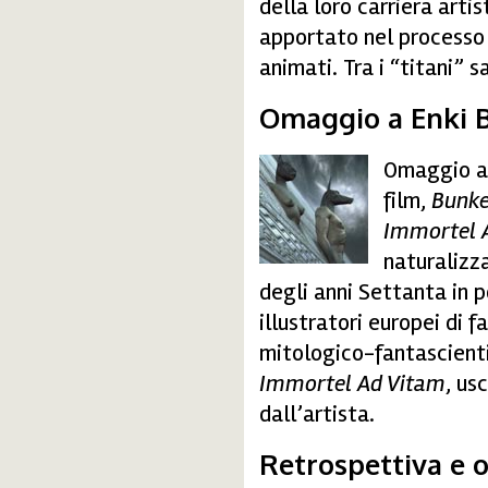
della loro carriera arti
apportato nel processo 
animati. Tra i “titani”
Omaggio a Enki B
Omaggio all
bilal.jpg
film,
Bunke
Immortel 
naturalizza
degli anni Settanta in 
illustratori europei di 
mitologico-fantascienti
Immortel Ad Vitam
, us
dall’artista.
Retrospettiva e 