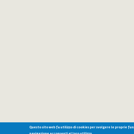
Questo sito web fa utilizzo di cookies per svolgere le proprie fu
navigazione acconsenti al loro utilizzo.