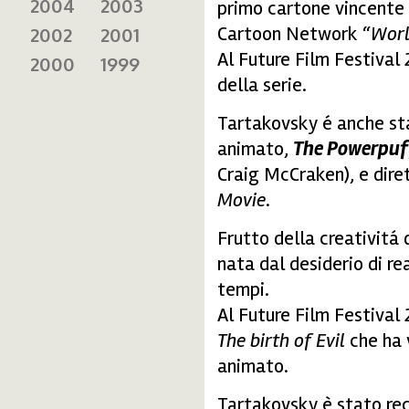
2004
2003
primo cartone vincente
Cartoon Network “
Worl
2002
2001
Al Future Film Festival
2000
1999
della serie.
Tartakovsky é anche sta
animato,
The Powerpuff
Craig McCraken), e dire
Movie
.
Frutto della creativitá 
nata dal desiderio di rea
tempi.
Al Future Film Festival 
The birth of Evil
che ha 
animato.
Tartakovsky è stato re