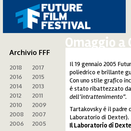
Omaggio a 
Archivio FFF
Il 19 gennaio 2005 Futu
2018
2017
poliedrico e brillante 
2016
2015
Con uno stile grafico in
2014
2013
é stato ribattezzato da
2012
2011
dell’intrattenimento
”.
2010
2009
Tartakovsky é il padre 
2008
2007
Laboratorio di Dexter).
2006
2005
Il Laboratorio di Dexte