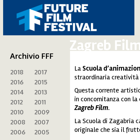
Zagreb Fil
Archivio FFF
La
Scuola d’animazion
2018
2017
straordinaria creatività
2016
2015
Questa corrente artisti
2014
2013
in concomitanza con la 
2012
2011
Zagreb Film
.
2010
2009
La Scuola di Zagabria ca
2008
2007
originale che sia il frut
2006
2005