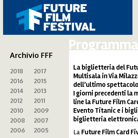
Programma 
Archivio FFF
La biglietteria del Fut
2018
2017
Multisala in Via Milazzo
2016
2015
dell’ultimo spettacolo
2014
2013
I giorni precedenti la
2012
2011
line la Future Film Card
2010
2009
Evento Titanic e i bigl
biglietteria elettronic
2008
2007
2006
2005
La
Future Film Card Fi