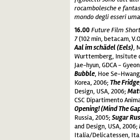
rocambolesche e fantast
mondo degli esseri uma
16.00
Future Film Shor
7
(102 min, betacam, V.O
Aal im schädel (Eels)
, 
Wurttemberg, Insitute 
Jae-hyun, GDCA - Gyeon
Bubble
, Hoe Se-Hwang,
Korea, 2006;
The Fridge
Design, USA, 2006;
Matt
CSC Dipartimento Anima
Opening! (Mind The Gap
Russia, 2005;
Sugar Ru
and Design, USA, 2006;
Italia/Delicatessen, Ita