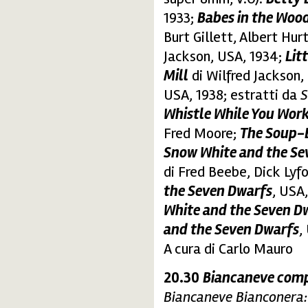
1933;
Babes in the Woo
Burt Gillett, Albert Hur
Jackson, USA, 1934;
Lit
Mill
di Wilfred Jackson,
USA, 1938; estratti da
S
Whistle While You Wor
Fred Moore;
The Soup-
Snow White and the Se
di Fred Beebe, Dick Lyfo
the Seven Dwarfs
, USA
White and the Seven D
and the Seven Dwarfs
,
A cura di Carlo Mauro
20.30
Biancaneve comp
Biancaneve Bianconera