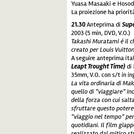
Yuasa Masaaki e Hosoda
La proiezione ha priorit
21.30
Anteprima di
Sup
2003 (5 min, DVD, V.O.)
Takashi Muratami è il c
creato per Louis Vuitto
A seguire anteprima ita
Leapt Trought Time)
di 
35mm, V.O. con s/t in in
La vita ordinaria di Ma
quello di “viaggiare” i
della forza con cui salt
sfruttare questo potere
“viaggio nel tempo” per 
quotidiani. Il film gia
realizzato dal mitico 