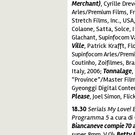
Merchant)
, Cyrille Dr
Arles/Premium Films, F
Stretch Films, Inc., USA
Colaone, Satta, Solce, I
Glachant, Supinfocom V
Ville
, Patrick Krafft, F
Supinfocom Arles/Premi
Coutinho, Zoifilmes, Bra
Italy, 2006;
Tonnalage
,
“Province”/Master Film
Gyeonggi Digital Conte
Please
, Joel Simon, Fli
18.30
Serials My Love! E
Programma 5
a cura di
Biancaneve compie 70 
super 8mm, V.O):
Betty 