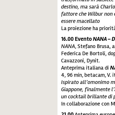
destino, ma sarà Charlo
fattore che Wilbur non è
essere macellato
La proiezione ha priorit
16.00
Evento
NANA – 
NANA
, Stefano Brusa, 
Federica De Bortoli, do
Cavazzoni, Dynit.
Anteprima italiana di
N
4, 96 min, betacam, V. i
Ispirato all’omonimo m
Giappone, finalmente l’
un cocktail brillante di 
In collaborazione con 
21.00
Anteprima europe