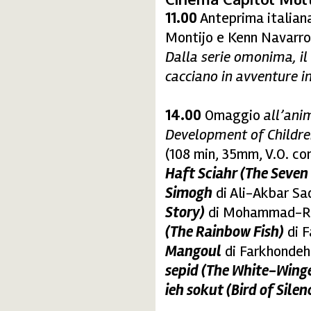
11.00
Anteprima italian
Montijo e Kenn Navarro,
Dalla serie omonima, il f
cacciano in avventure i
14.00
Omaggio
all’anim
Development of Childr
(108 min, 35mm, V.O. con 
Haft Sciahr (The Seven 
Simogh
di Ali-Akbar Sad
Story)
di Mohammad-Rez
(The Rainbow Fish)
di F
Mangoul
di Farkhondeh 
sepid (The White-Wing
ieh sokut (Bird of Silen