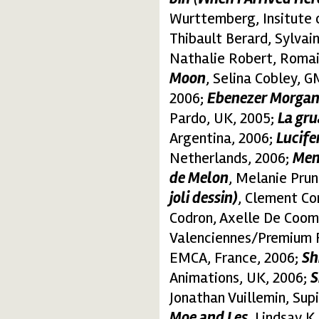
Wurttemberg, Insitute 
Thibault Berard, Sylva
Nathalie Robert, Romain
Moon
, Selina Cobley, 
2006;
Ebenezer Morgan
Pardo, UK, 2005;
La grua
Argentina, 2006;
Lucife
Netherlands, 2006;
Me
de Melon
, Melanie Prun
joli dessin)
, Clement Co
Codron, Axelle De Coom
Valenciennes/Premium F
EMCA, France, 2006;
S
Animations, UK, 2006;
S
Jonathan Vuillemin, Sup
Moe and Les
, Lindsay K