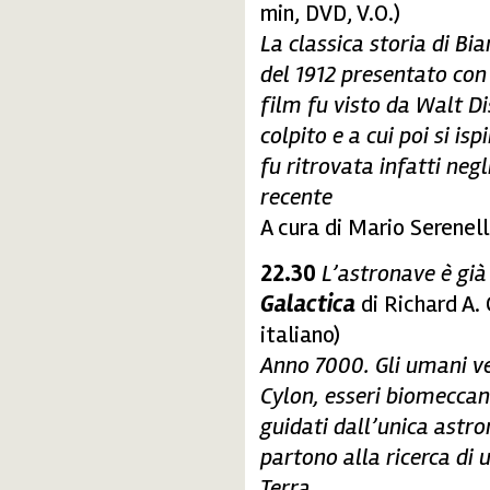
min, DVD, V.O.)
La classica storia di B
del 1912 presentato con
film fu visto da Walt 
colpito e a cui poi si isp
fu ritrovata infatti neg
recente
A cura di Mario Serenell
22.30
L’astronave è già
Galactica
di Richard A. 
italiano)
Anno 7000. Gli umani v
Cylon, esseri biomeccani
guidati dall’unica astro
partono alla ricerca di
Terra