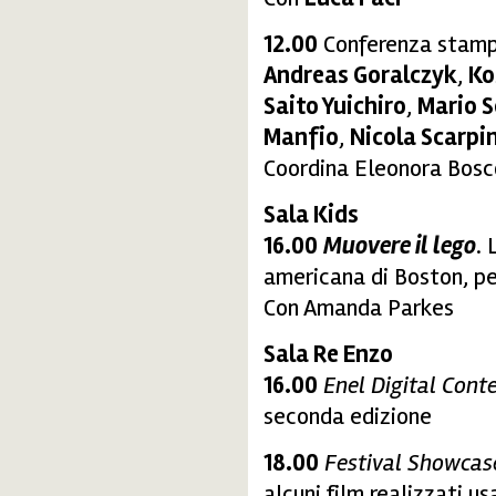
12.00
Conferenza stam
Andreas Goralczyk
,
Ko
Saito Yuichiro
,
Mario S
Manfio
,
Nicola Scarpi
Coordina Eleonora Bosc
Sala Kids
16.00
Muovere il lego
. 
americana di Boston, per
Con Amanda Parkes
Sala Re Enzo
16.00
Enel Digital Conte
seconda edizione
18.00
Festival Showcas
alcuni film realizzati u