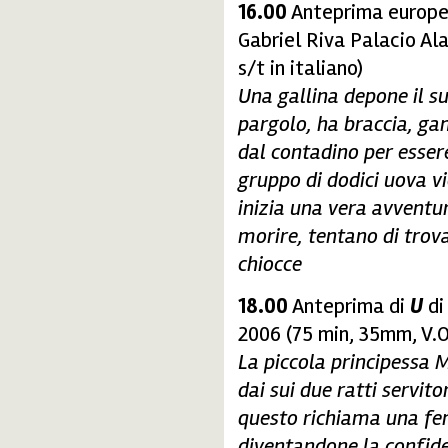
16.00
Anteprima europe
Gabriel Riva Palacio Al
s/t in italiano)
Una gallina depone il s
pargolo, ha braccia, gam
dal contadino per esser
gruppo di dodici uova v
inizia una vera avventur
morire, tentano di trova
chiocce
18.00
Anteprima di
U
di
2006 (75 min, 35mm, V.O.
La piccola principessa M
dai sui due ratti servi
questo richiama una fem
diventandone la confid