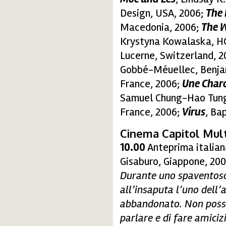
Design, USA, 2006;
The 
Macedonia, 2006;
The W
Krystyna Kowalaska, HG
Lucerne, Switzerland, 
Gobbé-Méuellec, Benjam
France, 2006;
Une Char
Samuel Chung-Hao Tung
France, 2006;
Virus
, Ba
Cinema Capitol Mult
10.00
Anteprima italian
Gisaburo, Giappone, 2006
Durante uno spaventoso
all’insaputa l’uno dell’
abbandonato. Non posson
parlare e di fare amiciz