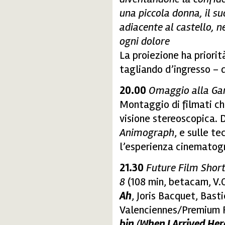
una piccola donna, il su
adiacente al castello, 
ogni dolore
La proiezione ha priorit
tagliando d’ingresso – di
20.00
Omaggio alla G
Montaggio di filmati ch
visione stereoscopica. 
Animograph
, e sulle t
l’esperienza cinematog
21.30
Future Film Shor
8
(108 min, betacam, V.O
Ah
, Joris Bacquet, Bas
Valenciennes/Premium F
bin
(
When I Arrived Her