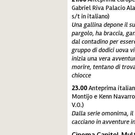
Gabriel Riva Palacio Al
s/t in italiano)
Una gallina depone il s
pargolo, ha braccia, gam
dal contadino per esser
gruppo di dodici uova v
inizia una vera avventur
morire, tentano di trova
chiocce
23.00
Anteprima italian
Montijo e Kenn Navarro
V.O.)
Dalla serie omonima, il f
cacciano in avventure i
Cinema Capitol Mult