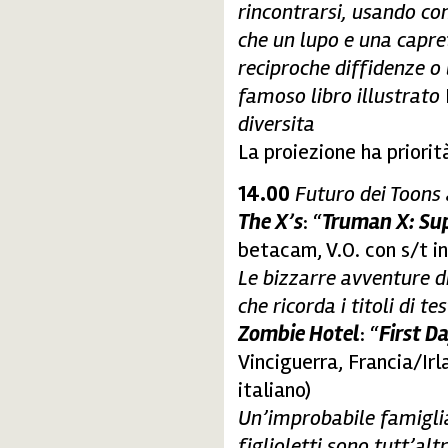
rincontrarsi, usando co
che un lupo e una capret
reciproche diffidenze o 
famoso libro illustrato
diversita
La proiezione ha priorit
14.00
Futuro dei Toons
The X’s
: “
Truman X: Sup
betacam, V.O. con s/t in
Le bizzarre avventure di
che ricorda i titoli di 
Zombie Hotel
: “
First D
Vinciguerra, Francia/Irl
italiano)
Un’improbabile famiglia
figlioletti sono tutt’alt