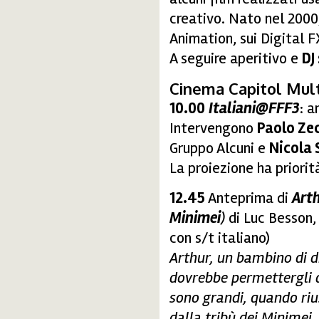
creativo. Nato nel 2000,
Animation, sui Digital FX
A seguire aperitivo e
DJ
Cinema Capitol Mult
10.00
Italiani@FFF3
: a
Intervengono
Paolo Ze
Gruppo Alcuni e
Nicola 
La proiezione ha priorit
12.45
Anteprima di
Arth
Minimei
)
di Luc Besson,
con s/t italiano)
Arthur, un bambino di di
dovrebbe permettergli d
sono grandi, quando riu
dalla tribù dei Minimei,