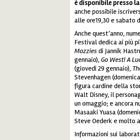
è disponibile presso l
anche possibile iscrivers
alle ore19,30 e sabato da
Anche quest’anno, numer
Festival dedica ai più p
Mozzies
di Jannik Hastr
gennaio),
Go West! A Lu
(giovedì 29 gennaio),
Th
Stevenhagen (domenica 1
figura cardine della st
Walt Disney, il personag
un omaggio; e ancora n
Masaaki Yuasa (domenic
Steve Oederk e molto a
Informazioni sui labora