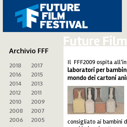
Future Film
Archivio FFF
Il FFF2009 ospita all’
2018
2017
laboratori per bambini
2016
2015
mondo dei cartoni anim
2014
2013
2012
2011
morandi_we.gif
2010
2009
2008
2007
2006
2005
consigliato ai bambini d