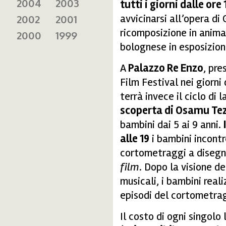
2004
2003
tutti i giorni dalle ore 
avvicinarsi all’opera d
2002
2001
ricomposizione in anima
2000
1999
bolognese in esposizion
A
Palazzo Re Enzo
, pre
tezuka_web.gif
Film Festival nei giorni
terrà invece il ciclo di 
scoperta di Osamu Te
bambini dai 5 ai 9 anni.
alle 19
i bambini incont
cortometraggi a disegn
film
. Dopo la visione d
musicali, i bambini rea
episodi del cortometra
Il costo di ogni singolo