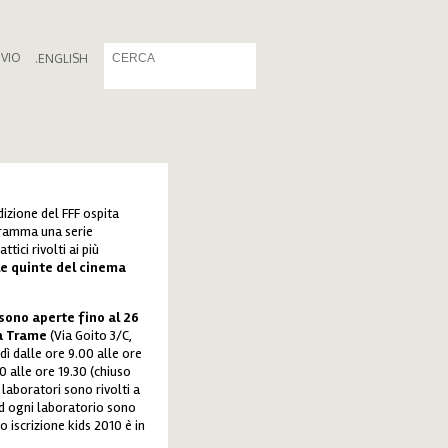
IVIO
.
ENGLISH
izione del FFF ospita
gramma una serie
ttici rivolti ai più
 le quinte del cinema
i sono aperte fino al 26
ia Trame
(Via Goito 3/C,
dì dalle ore 9.00 alle ore
0 alle ore 19.30 (chiuso
 laboratori sono rivolti a
 ad ogni laboratorio sono
 iscrizione kids 2010 è in