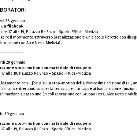
ABORATORI
edì 28 gennaio
 un flipbook
e ore 17 alle 19, Palazzo Re Enzo - Spazio FFKids-Mielizia
apire il movimento attraverso la realizzazione di un piccolo libretto con disegn
aborazione con Alce Nero-Mielizia)
——————–
rdì 29 gennaio
azione stop-motion con materiale di recupero
e 17 alle 19, Palazzo Re Enzo - Spazio FFKids-Mielizia
ollegamento con il focus sulla stop-motion della dodicesima edizione di FFF, anc
oli si concentreranno su questa tecnica, per far capire ai bambini come funziona
’animazione a passo uno (in collaborazione con Gruppo Hera, Alce Nero e Mieliz
——————–
to 30 gennaio
azione stop-motion con materiale di recupero
e 17 alle 19, Palazzo Re Enzo - Spazio FFKids-Mielizia