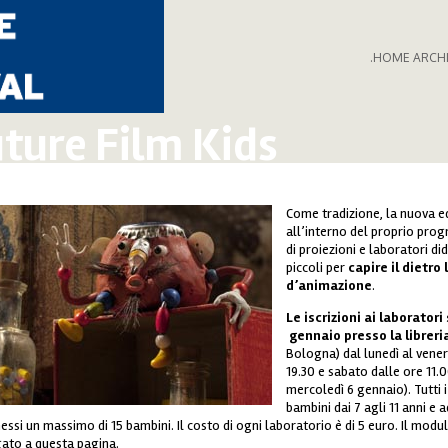
.HOME ARCH
ture Film Kids
Come tradizione, la nuova ed
ic-2.jpg
all’interno del proprio pro
di proiezioni e laboratori dida
piccoli per
capire il dietro
d’animazione
.
Le iscrizioni ai laborator
gennaio presso la
librer
Bologna) dal lunedì al vener
19.30 e sabato dalle ore 11.0
mercoledì 6 gennaio). Tutti i
bambini dai 7 agli 11 anni e
si un massimo di 15 bambini. Il costo di ogni laboratorio è di 5 euro. Il modulo
gato a questa pagina.