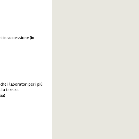
i in successione (in
he i laboratori per i più
 la tecnica
ia)