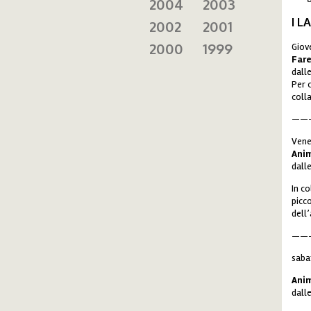
2004
2003
I L
2002
2001
2000
1999
Giov
Fare
dall
Per c
coll
——
Vene
Anim
dall
In c
picc
dell
——
saba
Anim
dall