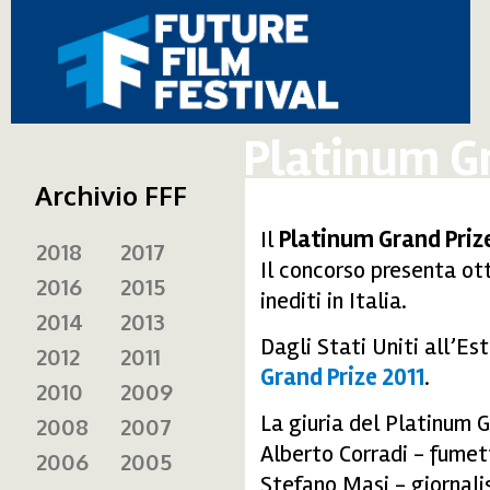
Platinum G
Archivio FFF
Il
Platinum Grand Priz
2018
2017
Il concorso presenta ott
2016
2015
inediti in Italia.
2014
2013
Dagli Stati Uniti all’E
2012
2011
Grand Prize 2011
.
2010
2009
La giuria del Platinum 
2008
2007
Alberto Corradi - fumet
2006
2005
Stefano Masi - giornali