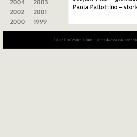
2004
2003
Paola Pallottino - stori
2002
2001
2000
1999
Future Film Festival è amministrato da Associazione Amic