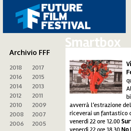
Smartbox
Archivio FFF
V
2018
2017
survivinglife3.jpg
F
2016
2015
q
2014
2013
A
2012
2011
b
2010
2009
avverrà l’estrazione del
riceverai un fantastic
2008
2007
venerdì 22 ore 12.00
Sur
2006
2005
venerdì 22 ore 18.30
No