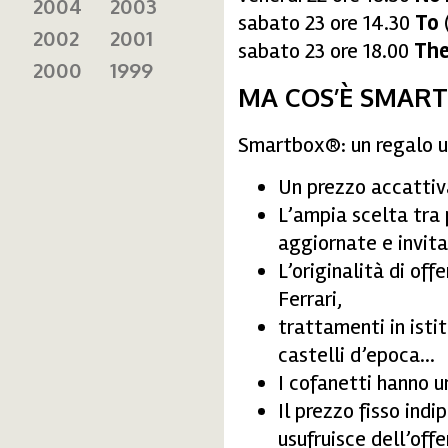
2004
2003
sabato 23 ore 14.30
To
2002
2001
sabato 23 ore 18.00
The
2000
1999
MA COS’È SMAR
Smartbox®: un regalo u
Un prezzo accattiv
L’ampia scelta tra 
aggiornate e invita
L’originalità di off
Ferrari,
trattamenti in istit
castelli d’epoca…
I cofanetti hanno u
Il prezzo fisso ind
usufruisce dell’offe