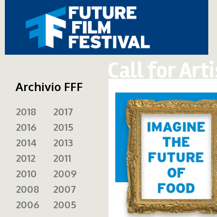
Call for Art
Archivio FFF
Future | Pr
2018
2017
2016
2015
2014
2013
2012
2011
2010
2009
2008
2007
2006
2005