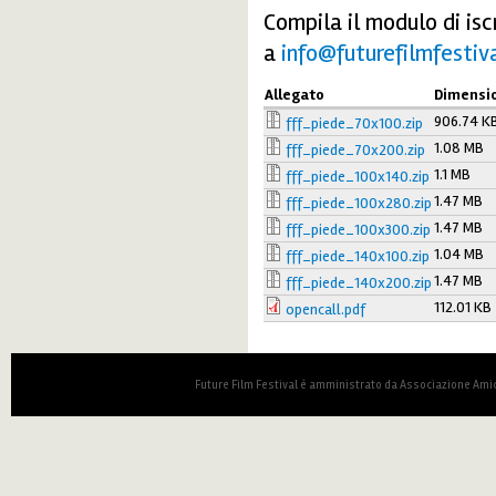
Compila il modulo di isc
a
info@futurefilmfestiva
Allegato
Dimensi
906.74 K
fff_piede_70x100.zip
1.08 MB
fff_piede_70x200.zip
1.1 MB
fff_piede_100x140.zip
1.47 MB
fff_piede_100x280.zip
1.47 MB
fff_piede_100x300.zip
1.04 MB
fff_piede_140x100.zip
1.47 MB
fff_piede_140x200.zip
112.01 KB
opencall.pdf
Future Film Festival è amministrato da Associazione Amic