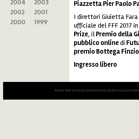
2004
2003
Piazzetta Pier Paolo P
2002
2001
I direttori Giuietta Fa
2000
1999
ufficiale del FFF 2017 i
Prize
, il
Premio della G
pubblico online
di
Futu
premio Bottega Finzio
Ingresso libero
Future Film Festival è amministrato da Associazione Amic