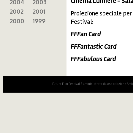
Cinema Lumière - Sal
2004
2003
2002
2001
Proiezione speciale per 
2000
1999
Festival:
FFFan Card
FFFantastic Card
FFFabulous Card
Future Film Festival è amministrato da Associazione Amic