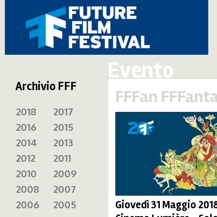
Evento
Archivio FFF
FFFan FFFanta
2018
2017
2016
2015
2014
2013
2012
2011
2010
2009
2008
2007
2006
2005
Giovedì 31 Maggio 2018