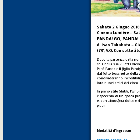
Sabato 2 Giugno 2018 
Cinema Lumière - Sal
PANDA! GO, PANDA!
di Isao Takahata – G
(79', V.O. Con sottotito
Dopo la partenza della nonn
sola nella sua villetta vi
Papà Panda e il figlio Pand
dal folto boschetto della 
condivideranno incredibil
loro nuovi amici del circo.
In pieno stile Ghibli, l’am
è specchio di un’epoca pas
e, con atmosfera dolce e ri
piccini.
Modalità d'ingresso: