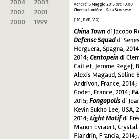
2004
2003
Venerdì 8 Maggio 2015 ore 10:00
Cinema Lumière - Sala Scorsese
2002
2001
(110', DVD, V.O)
2000
1999
China Town
di Jacopo Ro
Defense Squad
di Senes
Herguera, Spagna, 201
2014;
Centopeia
di Clem
Caillet, Jerome Regef, 
Alexis Magaud, Soline Be
Andrivon, France, 2014;
Godet, France, 2014;
Fa
2015;
Fongopolis
di Joa
Kevin Sukho Lee, USA, 
2014;
Light Motif
di Fre
Manon Evraert, Crystal 
Flandrin, Francia, 2014;