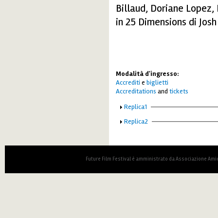
Billaud, Doriane Lopez,
in 25 Dimensions di Jos
Modalità d'ingresso:
Accrediti
e
biglietti
Accreditations
and
tickets
Mostra
Replica1
Mostra
Replica2
Future Film Festival è amministrato da Associazione Amic