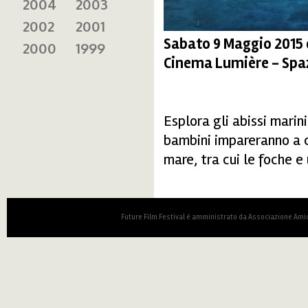
2004
2003
2002
2001
Sabato 9 Maggio 2015 
2000
1999
Cinema Lumière - Spaz
Esplora gli abissi marini
bambini impareranno a c
mare, tra cui le foche e
Future Film Festival è amministrato da Associazione Amic