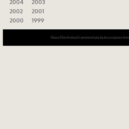
2004
2003
2002
2001
2000
1999
Future Film Festival è amministrato da Associazione Amic