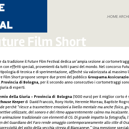
.HOME ARCH
ture Film Short
 da tradizione il Future Film Festival dedica un’ampia sezione ai cortometragg
on con effetti speciali, provenienti da tutti i paesi del mondo. Nel concorso F
tipologia di tecnica e di sperimentazione, affinché sia valorizzata al massimo la
re Film Short propone sempre due premi del pubblico
Groupama Assicurazio
a
Provincia di Bologna,
per il secondo anno consecutivo i cortometraggi sono
iuria di esperti.
remio della Giuria - Provincia di Bologna
(1000 euro) per il miglior corto 
thouse Keeper
di David Francois, Rony Hotin, Heremie Moreau, Baptiste Rogro
ade perchè “
riesce a trasmettere emozioni a livello mentale ma anche fisico, gra
pettive utilizzate, del sonoro e del ritmo apparentemente calmo ma incalzante. 
e animazione tradizionale con elementi di CG. Di grande impatto la fotografia, 
gn del Guardiano del Faro rende omaggio contemporaneamente allo stile di O
spressività del volto della vecchia strega di Biancaneve.
” Una menzione special