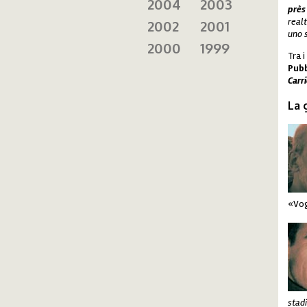
2004
2003
prè
realt
2002
2001
uno 
2000
1999
Tra i
Pub
Carr
La 
gi
«Vo
gi
stad