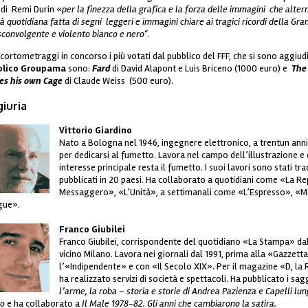
s
di Remi Durin «
per la finezza della grafica e la forza delle immagini che alte
à quotidiana fatta di segni leggeri e immagini chiare ai tragici ricordi della Gr
sconvolgente e violento bianco e nero
“.
 cortometraggi in concorso i più votati dal pubblico del FFF, che si sono aggiudi
blico Groupama
sono:
Fard
di David Alapont e Luis Briceno (1000 euro) e
The 
ies his own Cage
di Claude Weiss (500 euro).
giuria
Vittorio Giardino
ardino_web.jpg
Nato a Bologna nel 1946, ingegnere elettronico, a trentun ann
per dedicarsi al fumetto. Lavora nel campo dell’illustrazione e d
interesse principale resta il fumetto. I suoi lavori sono stati tra
pubblicati in 20 paesi. Ha collaborato a quotidiani come «La Re
Messaggero», «L’Unità», a settimanali come «L’Espresso», «Mer
gue».
Franco Giubilei
ubilei_web.jpg
Franco Giubilei, corrispondente del quotidiano «La Stampa» dal
vicino Milano. Lavora nei giornali dal 1991, prima alla «Gazzett
l’«Indipendente» e con «Il Secolo XIX». Per il magazine «D, la
ha realizzato servizi di società e spettacoli. Ha pubblicato i sag
l’arme, la roba – storia e storie di Andrea Pazienza
e
Capelli lun
io
e ha collaborato a
Il Male 1978-82. Gli anni che cambiarono la satira.