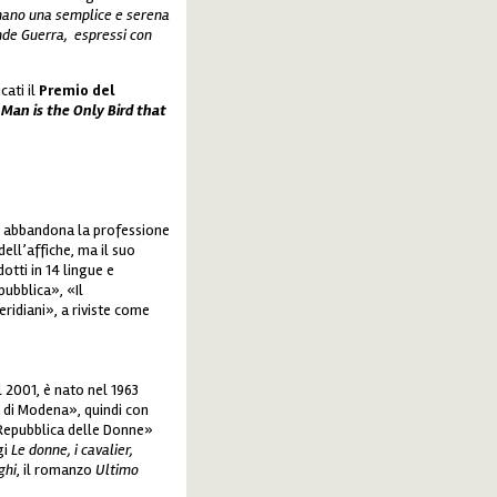
rnano una semplice e serena
ande Guerra, espressi con
cati il
Premio del
Man is the Only Bird that
i abbandona la professione
ell’affiche, ma il suo
dotti in 14 lingue e
pubblica», «Il
idiani», a riviste come
 2001, è nato nel 1963
a di Modena», quindi con
 Repubblica delle Donne»
gi
Le donne, i cavalier,
ghi
, il romanzo
Ultimo