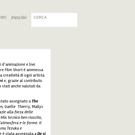
IVIO
.
ENGLISH
i d’animazione e live
uture Film Short è ammessa
 creatività di ogni artista.
ni
e, grazie al contributo
 stati anche valutati da
è stato assegnato a
The
n, Gaëlle Thierry, Maïlys
zie alla forza delle
Mix tecnico ben riuscito,
l’atmosfera e le forme.
Il
samu Tezuka e
e è stata assegnata a
De si