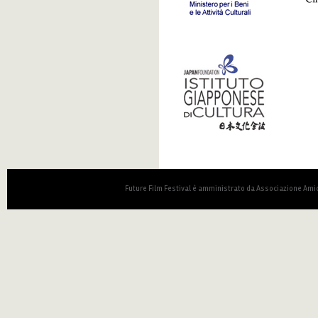
japan.png
Future Film Festival è amministrato da Associazione Amic