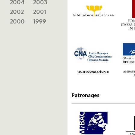
caris
2004
2003
2002
2001
2000
1999
cna.png
amba
Patronages
cine
mibac1.png