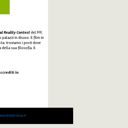
al Reality Contest
del FFF,
palazzi in disuso. Il film in
sta: troviamo i posti dove
della sua filosofia. Il
ccrediti in
turefilmfestival.it