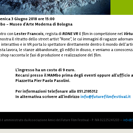
nica 3 Giugno 2018 ore 15:00
o - Museo d'Arte Moderna di Bologna
ntro con
Lester Francois
, regista di
RONE VR
il film in competizione nel
Virtu
ostra il ritratto dello street artist “Rone”, le cui immagini di ragazze adornano 
, interattivo e in VR porta lo spettatore direttamente dentro il mondo dell'arti
ista lavora, le stanze abbandonate, gli edifici in disuso, e veniamo a conoscenza 
shop racconta le fasi di produzione e realizzazione del film.
L'ingresso ha un costo di 9 euro.
Recarsi presso il MAMbo prima degli eventi oppure all'ufficio a
Piazzetta Pier Paolo Pasolini.
Per informazioni telefonare allo 051.2195312
In alternativa scrivere all'indirizzo
info@futurefilmfestival.it
al è amministrato da Associazione Amici del Future Film Festival - P. IVA 02225241203 —
info@fu