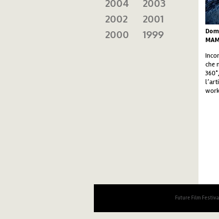
2004
2003
2002
2001
Dome
2000
1999
MAMb
Inco
che m
360°
l’art
work
Future Film Festiv